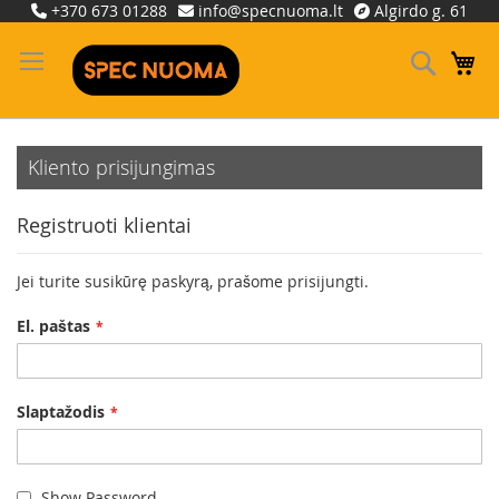
Skip
+370 673 01288
info@specnuoma.lt
Algirdo g. 61
to
Content
Ieškoti
Ma
Kliento prisijungimas
Registruoti klientai
Jei turite susikūrę paskyrą, prašome prisijungti.
El. paštas
Slaptažodis
Show Password