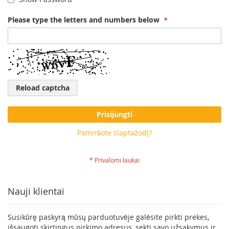
Please type the letters and numbers below
Reload captcha
Prisijungti
Pamiršote slaptažodį?
Nauji klientai
Susikūrę paskyrą mūsų parduotuvėje galėsite pirkti prekes,
išsaugoti skirtingus pirkimo adresus, sekti savo užsakymus ir