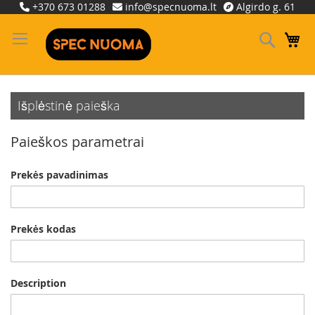
Skip
+370 673 01288
info@specnuoma.lt
Algirdo g. 61
to
Content
Ieškoti
Ma
Išplėstinė paieška
Paieškos parametrai
Prekės pavadinimas
Prekės kodas
Description