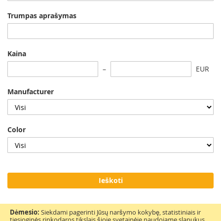
Trumpas aprašymas
Kaina
EUR
Manufacturer
Color
Ieškoti
Dėmesio:
Siekdami pagerinti Jūsų naršymo kokybę, statistiniais ir
tiesioginės rinkodaros tikslais šioje svetainėje naudojame slapukus