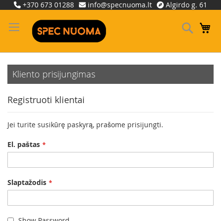
Skip
+370 673 01288
info@specnuoma.lt
Algirdo g. 61
to
Content
Ieškoti
Ma
Kliento prisijungimas
Registruoti klientai
Jei turite susikūrę paskyrą, prašome prisijungti.
El. paštas
Slaptažodis
Show Password