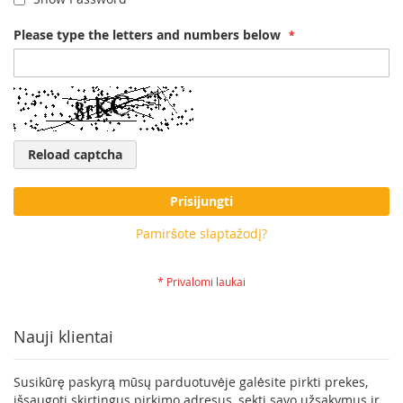
Please type the letters and numbers below
Reload captcha
Prisijungti
Pamiršote slaptažodį?
Nauji klientai
Susikūrę paskyrą mūsų parduotuvėje galėsite pirkti prekes,
išsaugoti skirtingus pirkimo adresus, sekti savo užsakymus ir