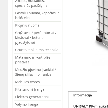
Akcijos, nuolaidos,
specialūs pasiūlymai!!!
Pastolių nuoma, kopėčios ir
bokšteliai
Klojinių nuoma
Gręžtuvai / perforatoriai /
kirstuvai / betono
pjaustytuvai
Grunto tankinimo technika
Matavimo ir kontrolės
prietaisai
Medžio pjovimo įrankiai /
Sienų šlifavimo įrankiai
Mobilios tvoros
Skip
Kita smulki įranga
to
Informacija
Elektros generatoriai
the
beginning
Valymo įranga
UNISALT PF-m aukšt
of