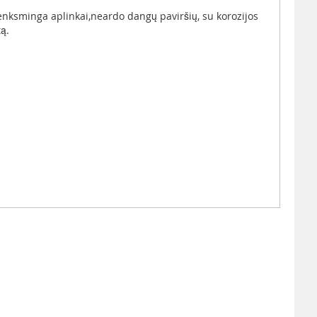
kenksminga aplinkai,neardo dangų paviršių, su korozijos
tą.