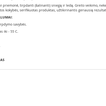
i priemonė, tirpdanti (šalinanti) sniegą ir ledą. Greito veikimo, ne
štos kokybės, serifikuotas produktas, užtikirinantis geriausią rezulta
ALUMAI:
tirpdymo savybės.
 iki - 55 C.
.
MAS