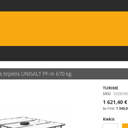
1
s tirpiklis UNISALT PF-m 670 kg.
TURIME
SKU
SSDEV0
1 621,40 €
1 340,0
Kiekis