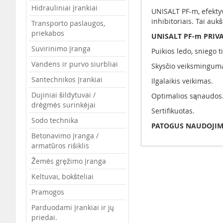
the
Hidrauliniai įrankiai
UNISALT PF-m, efektyv
images
inhibitoriais. Tai auk
Transporto paslaugos,
gallery
priekabos
UNISALT PF-m PRIV
Suvirinimo įranga
Puikios ledo, sniego 
Vandens ir purvo siurbliai
Skysčio veiksmingumas
Santechnikos įrankiai
Ilgalaikis veikimas.
Dujiniai šildytuvai /
Optimalios sąnaudos
drėgmės surinkėjai
Sertifikuotas.
Sodo technika
PATOGUS NAUDOJI
Betonavimo įranga /
armatūros rišiklis
Žemės gręžimo įranga
Keltuvai, bokšteliai
Pramogos
Parduodami įrankiai ir jų
priedai.