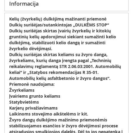
Informacija
Kelių (žvyrkelių) dulkėjimą mažinanti priemonė
Dulkių surišėjas/sutankintojas
„DULKĖMS STOP“
Dulkių surišėjas skirtas įvairių žvyrkelių ir kitokių
gruntinių kelių apdorojimui siekiant sumažinti kelio
dulkėjimą, stabilizuoti kelio dangą ir sumažinti
žvyrkelio dėvėjimąsi.
Dulkių surišėjas skirtas keliams su žvyro danga,
žvyrkeliams, kurių danga įrengta pagal „Techninių
reikalavimų reglamentą STR 2.06.03:2001. Automobilių
keliai“ ir „Statybos rekomendacijas R 35-01.
Automobilių kelių asfaltbetonio ir žvyro dangos“.
Priemonė naudojama:
Žvyrkeliams
Įvairiems grunto keliams
Statybvietėms
Karjerų privažiavimams
Laikinoms stovejimo aikštelėms ir kit.
Žvyro dangų dulkėjimo mažinimo priemonėmis
stabilizuojamos esančios ir žvyro dėvėjimosi procese
atsiradusios smulkiosios dalelės. Dėl to jos nepatenka į