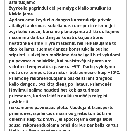
asfaltuojamo
žvyrkelio pagrindui dėl pernelyg didelio smulkmės
kiekio jame.
Apdorojamo žvyrkelio dangos konstrukcija privalo
atlaikyti apkrovas, sukeliamas transporto eismo. Jei
žvyrkelio ruožo, kuriame planuojama atlikti dulkėjimo
mažinimo darbus dangos konstrukcijos stipris
neatitinka eismo ir yra mažesnis, nei reikalaujama to
tipo keliams, tuomet dangos konstrukciją būtina
stiprinti. Dulkėjimo mažinimo darbai gali būti vykdomi
po pavasario polaidžio, kai nusistovėjusi paros oro
vidutinė temperatūra pasiekia +5ºC. Darbų vykdymo
metu oro temperatūra neturi būti žemesnė kaip +10ºC.
Priemonę rekomenduojama paskleisti ant drėgnos
kelio dangos , pvz kitą dieną po lietaus. Priemonės
išpylimui galima naudoti bet kokias turimas
priemones, kurios leidžia dulkių surišėją tolygiai
paskleisti
reikiamame paviršiaus plote. Naudojant transporto
priemones, išpilančios mašinos greitis turi būti ne
didesnis kaip 12 km/h . Jei apdorojama danga labai
sausa, rekomenduojama prieš darbus per kelis kartus
išpilti 2-8 litrus vandens 1 m2).