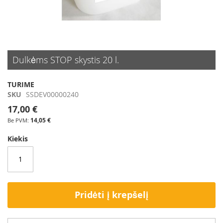
Skip
Dulkėms STOP skystis 20 l.
to
the
beginning
TURIME
of
SKU
SSDEV00000240
the
17,00 €
images
14,05 €
gallery
Kiekis
Pridėti į krepšelį