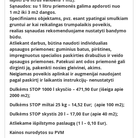
Sąnaudos:
su 1 litru priemonės galima apdoroti nuo
1 m2 iki 3 m2 dangos.
Specifiniams objektams, pvz. esant ypatingai smulkiam
gruntui ar kai reikalingas trumpalaikis poveikis,
realias sąnaudas rekomenduojame nustatyti bandymo
būdu.
Atliekant darbus, būtina naudoti individualias
apsaugos priemones: guminius batus, pirštines,
impregnuotus specialios paskirties drabužius ir veido
apsaugos priemones. Patekusi ant odos priemonė gali
dirginti ją, pakenkti nosies gleivinei, akims.
Neigiamas poveikis aplinkai ir augmenijai naudojant
pagal paskirtį ir laikantis instrukcijų- nenustatyti
Dulkėms STOP 1000 l skysčio – 471,90 Eur (išeiga apie
2000 m
2
);
Dulkėms STOP miltai 25 kg – 14,52 Eur; (apie 100 m2);
Dulkėms STOP skystis 20 l – 17,00 Eur (apie 40 m
2
);
Atliekame išpilstymo paslaugą (1 l – 0,10 Eur).
Kainos nurodytos su PVM