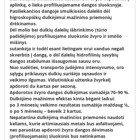
aplinką, o lieka profiliuojamame dangos sluoksnyje.
Pasiliekančios dangoje smulkiosios dalelės dėl
higroskopiškų dulkėjimui mažinimo priemonių
drėkinamos.
Dėl molio bei dulkių dalelių išbrinkimo (tūrio
padidėjimo) profiliuojamo sluoksnio žvyro ir smėlio
mišinys
sutankėja ir todėl esant lietingam orui vanduo negali
skverbtis į dangą, o dėl dalelių hidrofilinių savybių
dangos stabilumas išsaugomas sausu oru.
Nuo sudėties, transporto judėjimo intensyvumo, oro
sąlygų priklausys dulkių surišėjo sąnaudos ir
veikimo ilgumas. Vidutiniškai užtenka žvyrkelį
apdoroti du kartus per sezoną.
Apdorotos žvyro dangos dulkėjimas sumažėja 70–90 %.
Dulkėjimo mažinimo efektas kinta bėgant laikui:
po 3 mėnesių veikimo rezultatas sumažėja maždaug ¼,
o po 5 mėnesių – beveik 2 kartus.
Nepatartina dulkėjimą mažinčios priemonės naudoti
keliams, kurie artimiausiais metais bus asfaltuojami,
nes paruoštas apdoroti žvyro dangos dėvimasis
(profiliuojamasis) sluoksnis bus netinkamas