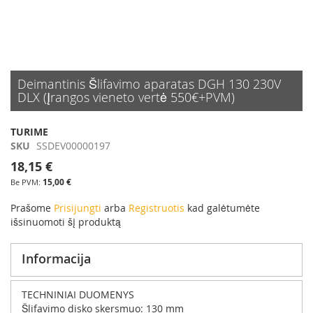
Skip
Deimantinis Šlifavimo aparatas DGH 130 230V
to
DLX (Įrangos vieneto vertė 550€+PVM)
the
beginning
TURIME
of
SKU
SSDEV00000197
the
images
18,15 €
gallery
15,00 €
Prašome
Prisijungti
arba
Registruotis
kad galėtumėte
išsinuomoti šį produktą
Informacija
TECHNINIAI DUOMENYS
Šlifavimo disko skersmuo: 130 mm